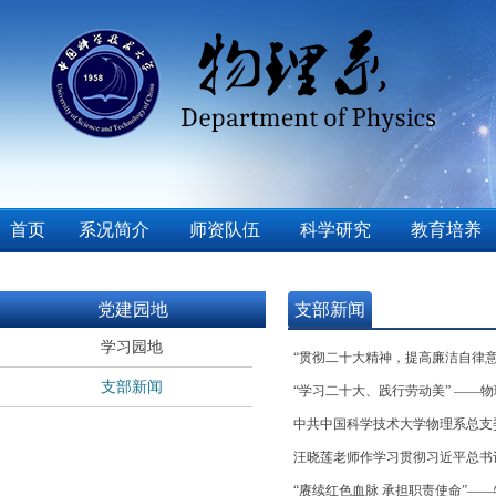
首页
系况简介
师资队伍
科学研究
教育培养
党建园地
支部新闻
学习园地
“贯彻二十大精神，提高廉洁自律意识
支部新闻
“学习二十大、践行劳动美” ——物
中共中国科学技术大学物理系总支
汪晓莲老师作学习贯彻习近平总书记 
“赓续红色血脉 承担职责使命”——物