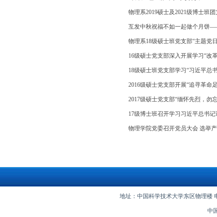
物理系2019硕士及2021级博士班团
互发中秋祝福不如一起做个月饼——物
物理系18级硕士班党支部“主题党日
16级硕士党支部深入开展学习“改革
18级硕士班党支部学习“习近平总书
2016级硕士党支部开展“追寻革命足
2017级硕士党支部“缅怀先烈，勿
17级博士班召开学习习近平总书
物理学院党委召开党员大会 选举
地址：中国科学技术大学东区物理楼
中